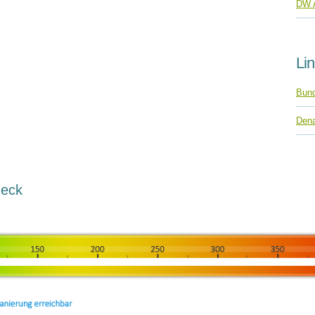
DW 
Li
Bund
Dena
heck