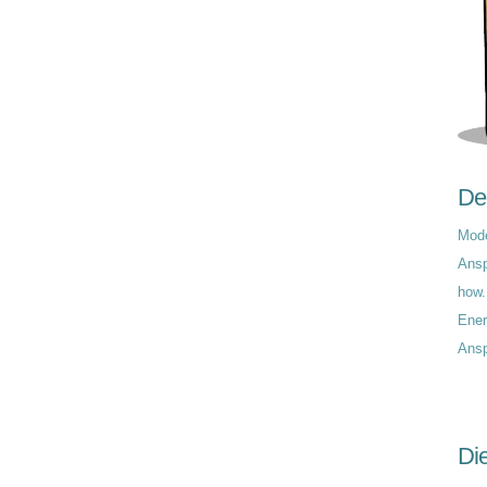
De
Mode
Ans
how.
Ene
Ansp
Di