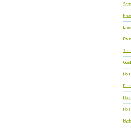
Scho
Ener
Ener
Rau
Ther
Gas
Hol
Feue
Heiz
Holz
Hydr