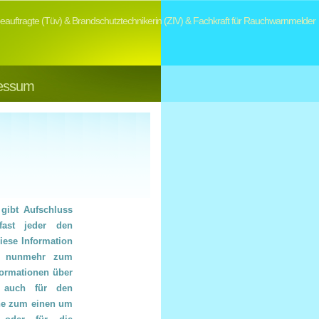
ftragte (Tüv) & Brandschutztechnikerin (ZIV) & Fachkraft für Rauchwarnmelder
essum
 gibt Aufschluss
fast jeder den
iese Information
rt nunmehr zum
formationen über
r auch für den
che zum einen um