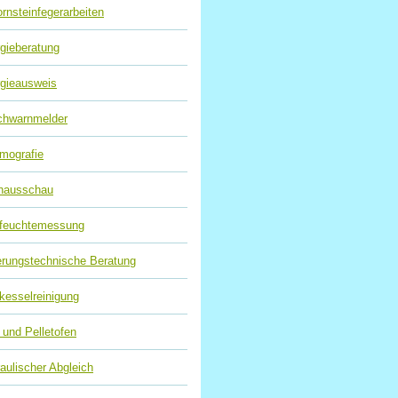
rnsteinfegerarbeiten
gieberatung
gieausweis
chwarnmelder
mografie
hausschau
zfeuchtemessung
rungstechnische Beratung
kesselreinigung
 und Pelletofen
aulischer Abgleich