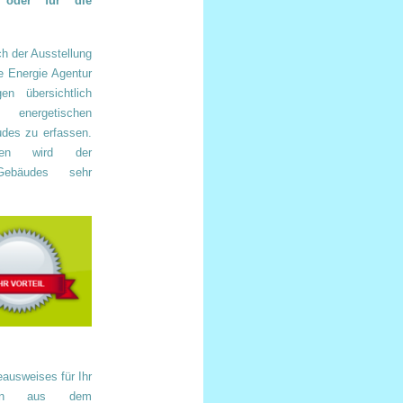
 oder für die
ch der Ausstellung
e Energie Agentur
n übersichtlich
energetischen
des zu erfassen.
onen wird der
Gebäudes sehr
eausweises für Ihr
terin aus dem