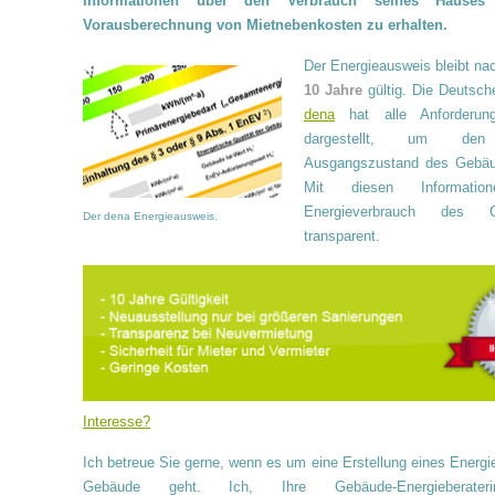
Informationen über den Verbrauch seines Hauses
Vorausberechnung von Mietnebenkosten zu erhalten.
Der Energieausweis bleibt na
10 Jahre
gültig. Die Deutsch
dena
hat alle Anforderunge
dargestellt, um den 
Ausgangszustand des Gebäu
Mit diesen Informati
Energieverbrauch des 
Der dena Energieausweis.
transparent.
Interesse?
Ich betreue Sie gerne, wenn es um eine Erstellung eines Energi
Gebäude geht. Ich, Ihre Gebäude-Energiebera