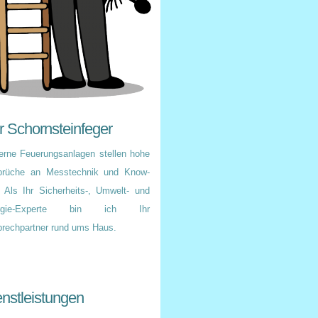
r Schornsteinfeger
rne Feuerungsanlagen stellen hohe
prüche an Messtechnik und Know-
 Als Ihr Sicherheits-, Umwelt- und
rgie-Experte bin ich Ihr
rechpartner rund ums Haus.
enstleistungen